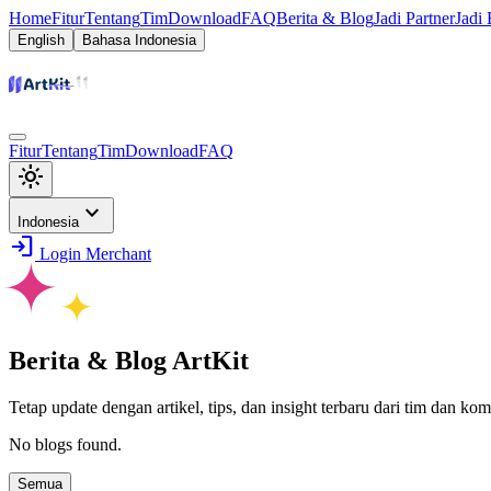
Home
Fitur
Tentang
Tim
Download
FAQ
Berita & Blog
Jadi Partner
Jadi 
English
Bahasa Indonesia
Fitur
Tentang
Tim
Download
FAQ
light_mode
expand_more
Indonesia
login
Login Merchant
Berita & Blog ArtKit
Tetap update dengan artikel, tips, dan insight terbaru dari tim dan ko
No blogs found.
Semua